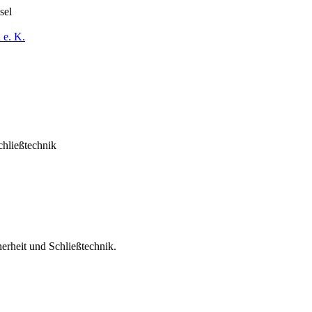
sel
 e. K.
Schließtechnik
erheit und Schließtechnik.